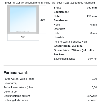
Bilder nur zur Veranschaulichung, keine farb- oder maßstabsgetreue Abbildung.
Breite
350 mm
Bauelement:
Höhe
210 mm
210
Bauelement:
Höhe
0 mm
Oberlicht:
Höhe
0 mm
350
Unterlicht:
Fensterbankanschluss: Nein
Gesamtbreite: 350 mm /
Gesamthöhe: 210 mm (inkl. aller
Zusätze)
Bauelementfläche:
0.07 m²
Farbauswahl:
Farbe Außen: Weiss (ohne
0,00
Dekorfarbe)
Farbe Innen: Weiss (ohne
0,00
Dekorfarbe)
Dichtungsfarbe außen:
Schwarz
Dichtungsfarbe innen:
Schwarz