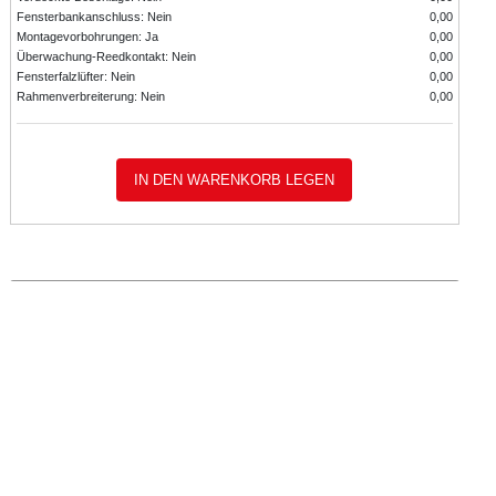
Fensterbankanschluss: Nein
0,00
Montagevorbohrungen: Ja
0,00
Überwachung-Reedkontakt: Nein
0,00
Fensterfalzlüfter: Nein
0,00
Rahmenverbreiterung: Nein
0,00
IN DEN WARENKORB LEGEN