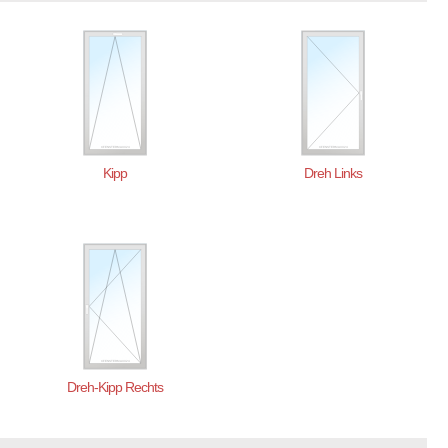
Kipp
Dreh Links
Dreh-Kipp Rechts