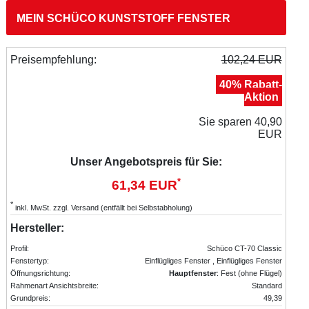
MEIN SCHÜCO KUNSTSTOFF FENSTER
Preisempfehlung:
102,24 EUR
40% Rabatt-
Aktion
Sie sparen 40,90
EUR
Unser Angebotspreis für Sie:
*
61,34 EUR
*
inkl. MwSt. zzgl. Versand (entfällt bei Selbstabholung)
Hersteller:
Profil:
Schüco CT-70 Classic
Fenstertyp:
Einflügliges Fenster , Einflügliges Fenster
Öffnungsrichtung:
Hauptfenster
: Fest (ohne Flügel)
Rahmenart Ansichtsbreite:
Standard
Grundpreis:
49,39