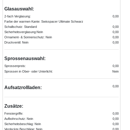
Glasauswahl:
2-fach Verglasung:
0,00
Farbe der warmen Kante: Swisspacer Ultimate Schwarz
Schallschutz: Standard
0,00
Sicherheitsverglasung:Nein
0,00
Ornament- & Sonnenschutz: Nein
0,00
Druckventil: Nein
0,00
Sprossenauswahl:
Sprossenpreis:
0,00
Sprossen in Ober- oder Unterlicht:
Nein
0,00
Aufsatzrollladen:
Zusätze:
Fenstergriffe:
0,00
Aufbohrschutz: Nein
0,00
Sicherheitsbeschlag: Nein
0,00
Verdeckte Beschläge: Nein
0,00