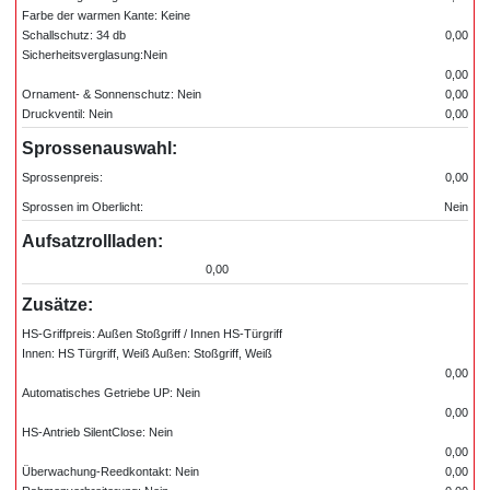
Farbe der warmen Kante: Keine
Schallschutz: 34 db
0,00
Sicherheitsverglasung:Nein
0,00
Ornament- & Sonnenschutz: Nein
0,00
Druckventil: Nein
0,00
Sprossenauswahl:
Sprossenpreis:
0,00
Sprossen im Oberlicht:
Nein
Aufsatzrollladen:
0,00
Zusätze:
HS-Griffpreis: Außen Stoßgriff / Innen HS-Türgriff
Innen: HS Türgriff, Weiß Außen: Stoßgriff, Weiß
0,00
Automatisches Getriebe UP: Nein
0,00
HS-Antrieb SilentClose: Nein
0,00
Überwachung-Reedkontakt: Nein
0,00